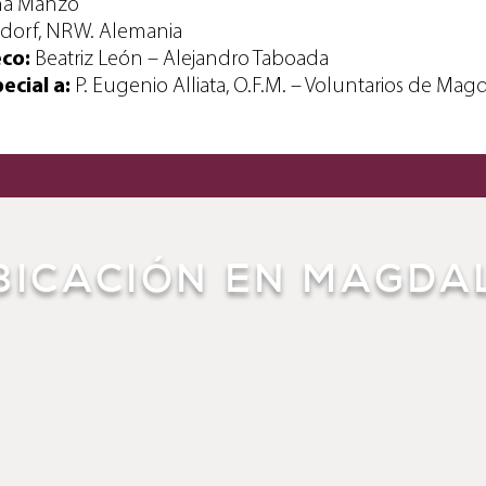
na Manzo
dorf, NRW. Alemania
eco:
Beatriz León – Alejandro Taboada
cial a:
P. Eugenio Alliata, O.F.M. –
Voluntarios de Magd
BICACIÓN EN MAGDA