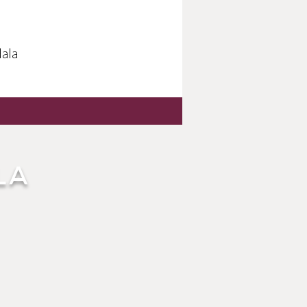
ala
LA