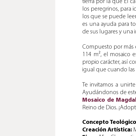
tierra por la que Él c
los peregrinos, para i
los que se puede leer
es una ayuda para tod
de sus lugares y una i
Compuesto por más d
114 m², el mosaico es
propio carácter, así 
igual que cuando las
Te invitamos a unir
Ayudándonos de este m
Mosaico de Magda
Reino de Dios.
¡Adopta
Concepto Teológico
Creación Artística:
M