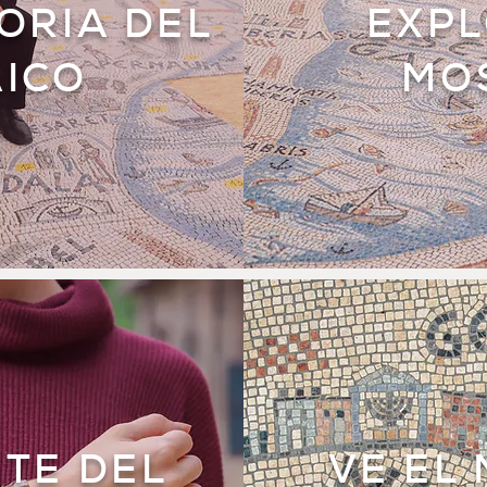
TORIA DEL
EXPL
ICO
MO
TE DEL
VE EL