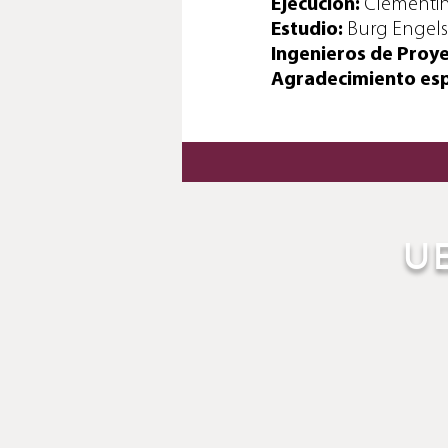
Ejecución:
Clementi
Estudio:
Burg Engels
Ingenieros de Proy
Agradecimiento espe
U