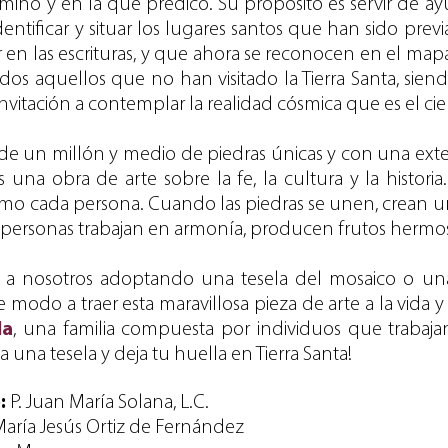
aminó y en la que predicó. Su propósito es servir de ayu
dentificar y situar los lugares santos que han sido prev
 en las escrituras, y que ahora se reconocen en el mapa
os aquellos que no han visitado la Tierra Santa, siend
nvitación a contemplar la realidad cósmica que es el cielo
e un millón y medio de piedras únicas y con una ext
 una obra de arte sobre la fe, la cultura y la historia
como cada persona. Cuando las piedras se unen, crean un
 personas trabajan en armonía, producen frutos hermo
te a nosotros adoptando una tesela del mosaico o un
odo a traer esta maravillosa pieza de arte a la vida y
la
,
una familia compuesta por individuos que trabaja
 una tesela y deja tu huella en Tierra Santa!
:
P. Juan María Solana, L.C.
aría Jesús Ortiz de Fernández